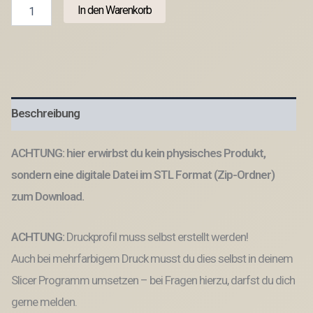
STL
In den Warenkorb
3D
Druck
Datei
Schild
Statement
Nice
butt
Beschreibung
Aufsteller
Toilette
Gäste
ACHTUNG: hier erwirbst du kein physisches Produkt,
Wc
Bad
sondern eine digitale Datei im STL Format (Zip-Ordner)
3D-
zum Download.
Druck
Datei
Menge
ACHTUNG:
Druckprofil muss selbst erstellt werden!
Auch bei mehrfarbigem Druck musst du dies selbst in deinem
Slicer Programm umsetzen – bei Fragen hierzu, darfst du dich
gerne melden.