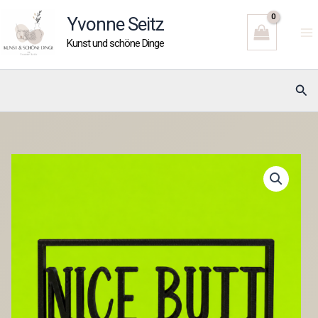
Zum
Yvonne Seitz
Inhalt
Kunst und schöne Dinge
springen
Suc