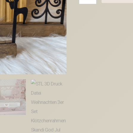
3D
Druck
Datei
Weihnachten
3er
Set
Klötzchenrahmen
Skandi
God
Jul
Hej
Rentier
Winterdeko
Skandinavian
living
3D-
Datei
3D-
Druck
Vorlage
Menge