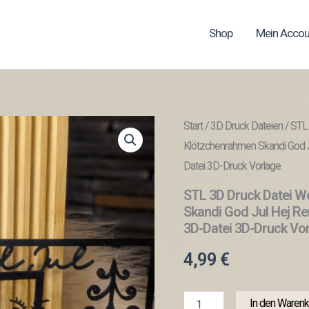
Shop
Mein Accou
Start
/
3D Druck Dateien
/ STL
Klötzchenrahmen Skandi God Ju
Datei 3D-Druck Vorlage
STL 3D Druck Datei W
Skandi God Jul Hej Re
3D-Datei 3D-Druck Vo
4,99
€
STL
In den Warenk