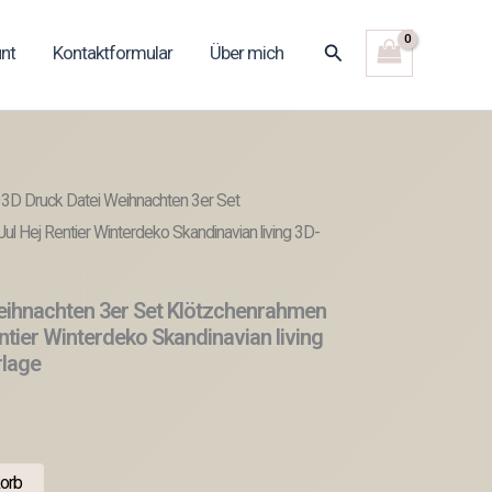
Suchen
nt
Kontaktformular
Über mich
 3D Druck Datei Weihnachten 3er Set
l Hej Rentier Winterdeko Skandinavian living 3D-
eihnachten 3er Set Klötzchenrahmen
ntier Winterdeko Skandinavian living
rlage
orb