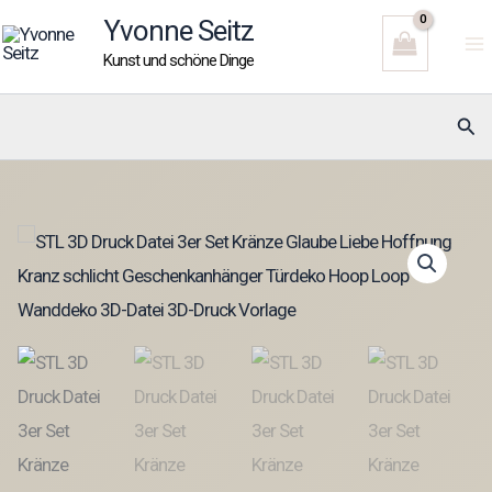
Zum
Yvonne Seitz
Inhalt
Kunst und schöne Dinge
springen
Suc