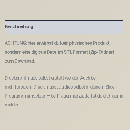
3er
Set
Kränze
Glaube
Beschreibung
Liebe
Hoffnung
Kranz
ACHTUNG: hier erwirbst du kein physisches Produkt,
schlicht
Geschenkanhänger
sondern eine digitale Datei im STL Format (Zip-Ordner)
Türdeko
zum Download.
Hoop
Loop
Wanddeko
Druckprofil muss selbst erstellt werden!Auch bei
3D-
Datei
mehrfarbigem Druck musst du dies selbst in deinem Slicer
3D-
Programm umsetzen – bei Fragen hierzu, darfst du dich gerne
Druck
Vorlage
melden.
Menge