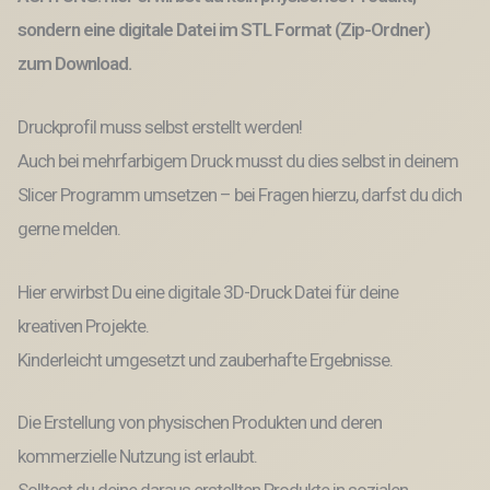
Anhänger
sondern eine digitale Datei im STL Format (Zip-Ordner)
Wanddeko
Sonnenfänger
zum Download.
Homedecor
Deko
3D-
Druckprofil muss selbst erstellt werden!
Datei
Auch bei mehrfarbigem Druck musst du dies selbst in deinem
3D-
Druck
Slicer Programm umsetzen – bei Fragen hierzu, darfst du dich
Menge
gerne melden.
Hier erwirbst Du eine digitale 3D-Druck Datei für deine
kreativen Projekte.
Kinderleicht umgesetzt und zauberhafte Ergebnisse.
Die Erstellung von physischen Produkten und deren
kommerzielle Nutzung ist erlaubt.