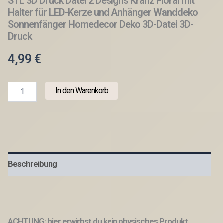
STL 3D Druck Datei 2 Designs Kranz Floral mit
Halter für LED-Kerze und Anhänger Wanddeko
Sonnenfänger Homedecor Deko 3D-Datei 3D-
Druck
4,99
€
STL
In den Warenkorb
3D
Druck
Datei
2
Designs
Kranz
Floral
Beschreibung
mit
Halter
für
LED-
Kerze
und
ACHTUNG: hier erwirbst du kein physisches Produkt,