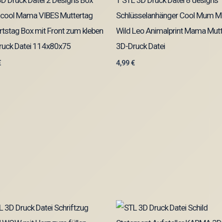
D Druck Datei 2 Designs Box
1 STL 3D Druck Datei 8 designs
 cool Mama VIBES Muttertag
Schlüsselanhänger Cool Mum 
tstag Box mit Front zum kleben
Wild Leo Animalprint Mama Mut
ruck Datei 114x80x75
3D-Druck Datei
€
4,99
€