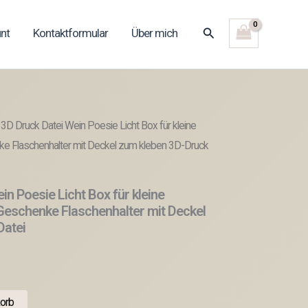
Suchen
nt
Kontaktformular
Über mich
3D Druck Datei Wein Poesie Licht Box für kleine
e Flaschenhalter mit Deckel zum kleben 3D-Druck
in Poesie Licht Box für kleine
Geschenke Flaschenhalter mit Deckel
Datei
orb