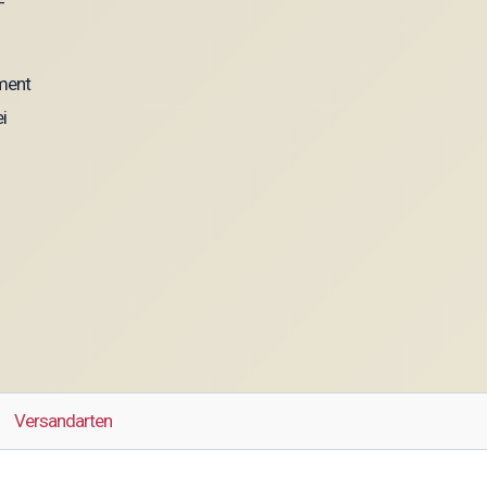
ement
i
Versandarten