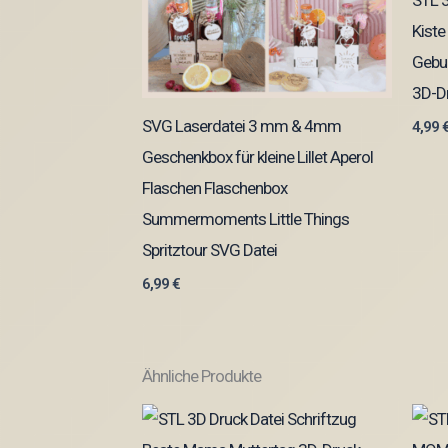
STL 3
Kiste
Gebur
3D-D
SVG Laserdatei 3 mm & 4mm
4,99
Geschenkbox für kleine Lillet Aperol
Flaschen Flaschenbox
Summermoments Little Things
Spritztour SVG Datei
6,99
€
Ähnliche Produkte