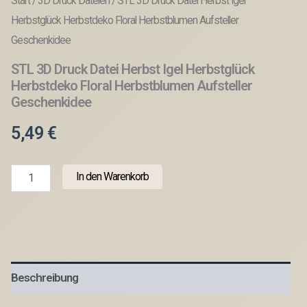
Start
/
3D Druck Dateien
/ STL 3D Druck Datei Herbst Igel
Herbstglück Herbstdeko Floral Herbstblumen Aufsteller
Geschenkidee
STL 3D Druck Datei Herbst Igel Herbstglück
Herbstdeko Floral Herbstblumen Aufsteller
Geschenkidee
5,49
€
STL
In den Warenkorb
3D
Druck
Datei
Herbst
Igel
Herbstglück
Herbstdeko
Beschreibung
Floral
Herbstblumen