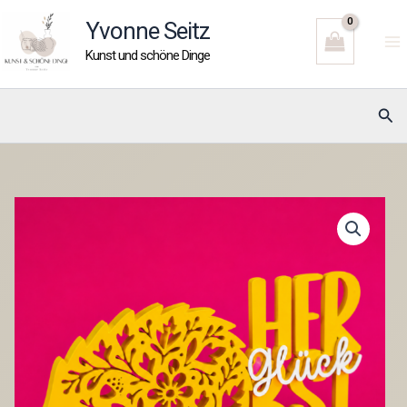
Zum
Yvonne Seitz
Inhalt
Kunst und schöne Dinge
springen
Suc