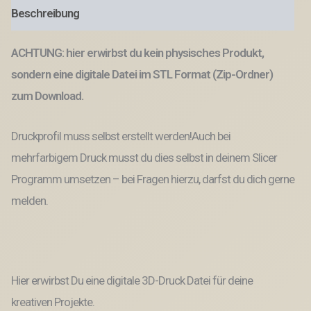
Teelichthalter
Beschreibung
Sterne
3D-
Datei
ACHTUNG: hier erwirbst du kein physisches Produkt,
3D-
Druck
sondern eine digitale Datei im STL Format (Zip-Ordner)
Vorlage
zum Download.
Teelicht
Led
Licht
Druckprofil muss selbst erstellt werden!Auch bei
Datei
Menge
mehrfarbigem Druck musst du dies selbst in deinem Slicer
Programm umsetzen – bei Fragen hierzu, darfst du dich gerne
melden.
Hier erwirbst Du eine digitale 3D-Druck Datei für deine
kreativen Projekte.