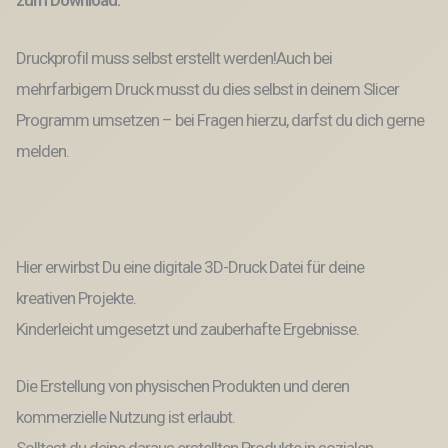
3D-
Datei
3D-
Druckprofil muss selbst erstellt werden!Auch bei
Druck
Vorlage
mehrfarbigem Druck musst du dies selbst in deinem Slicer
Häuschen
Programm umsetzen – bei Fragen hierzu, darfst du dich gerne
Menge
melden.
Hier erwirbst Du eine digitale 3D-Druck Datei für deine
kreativen Projekte.
Kinderleicht umgesetzt und zauberhafte Ergebnisse.
Die Erstellung von physischen Produkten und deren
kommerzielle Nutzung ist erlaubt.