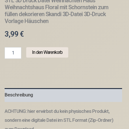
STL 3D Druck Datei Weihnachten Haus
Weihnachtshaus Floral mit Schornstein zum
füllen dekorieren Skandi 3D-Datei 3D-Druck
Vorlage Häuschen
3,99
€
STL
In den Warenkorb
3D
Druck
Datei
Weihnachten
Haus
Weihnachtshaus
Floral
Beschreibung
mit
Schornstein
zum
ACHTUNG: hier erwirbst du kein physisches Produkt,
füllen
dekorieren
sondern eine digitale Datei im STL Format (Zip-Ordner)
Skandi
zum Download.