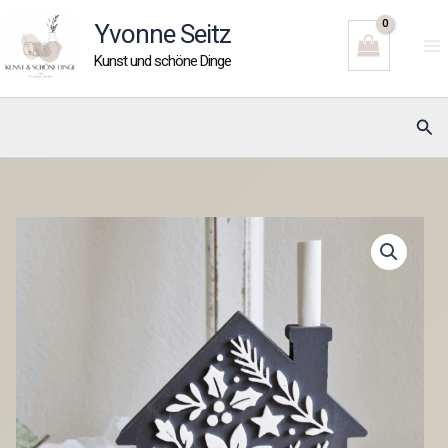
Zum
Yvonne Seitz
Inhalt
Kunst und schöne Dinge
springen
Suc