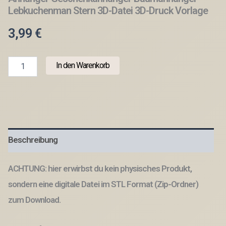
Lebkuchenman Stern 3D-Datei 3D-Druck Vorlage
3,99
€
STL
In den Warenkorb
3D
Druck
Datei
Weihnachten
4er
Set
Anhänger
Beschreibung
Geschenkanhänger
Baumanhänger
Lebkuchenman
ACHTUNG: hier erwirbst du kein physisches Produkt,
Stern
3D-
sondern eine digitale Datei im STL Format (Zip-Ordner)
Datei
zum Download.
3D-
Druck
Vorlage