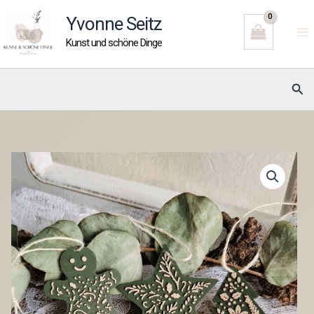
Zum
Yvonne Seitz
Inhalt
Kunst und schöne Dinge
springen
Suc