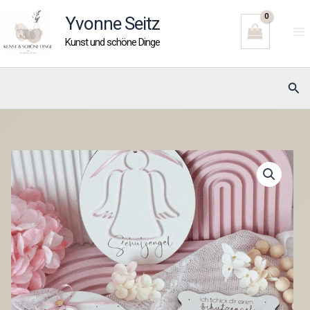
Zum
Yvonne Seitz
Inhalt
Kunst und schöne Dinge
springen
Suc