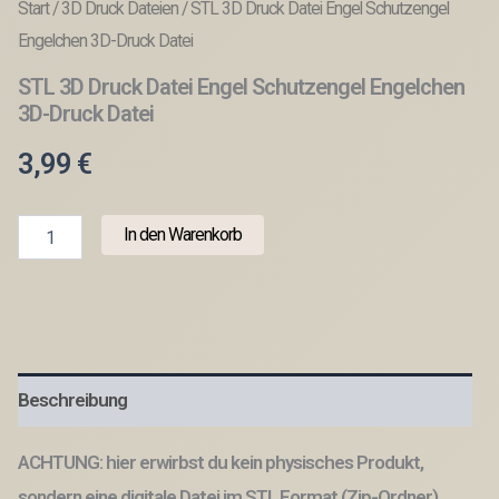
Start
/
3D Druck Dateien
/ STL 3D Druck Datei Engel Schutzengel
Engelchen 3D-Druck Datei
STL 3D Druck Datei Engel Schutzengel Engelchen
3D-Druck Datei
3,99
€
STL
In den Warenkorb
3D
Druck
Datei
Engel
Schutzengel
Engelchen
3D-
Beschreibung
Druck
Datei
Menge
ACHTUNG: hier erwirbst du kein physisches Produkt,
sondern eine digitale Datei im STL Format (Zip-Ordner)