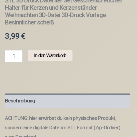
STL 3D Druck Datei 4er Set Geschenkbrettchen
Halter für Kerzen und Kerzenständer
Weihnachten 3D-Datei 3D-Druck Vorlage
Besinnlicher scheiß
3,99
€
STL
In den Warenkorb
3D
Druck
Datei
4er
Set
Geschenkbrettchen
Halter
Beschreibung
für
Kerzen
und
ACHTUNG: hier erwirbst du kein physisches Produkt,
Kerzenständer
Weihnachten
sondern eine digitale Datei im STL Format (Zip-Ordner)
3D-
zum Download.