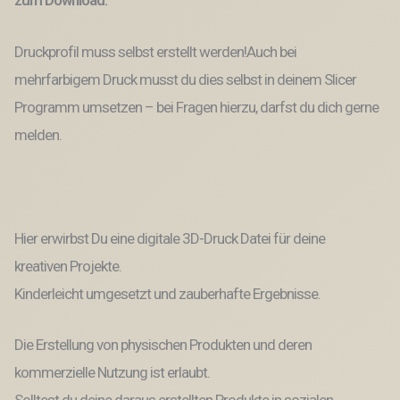
Datei
3D-
Druck
Druckprofil muss selbst erstellt werden!Auch bei
Vorlage
Besinnlicher
mehrfarbigem Druck musst du dies selbst in deinem Slicer
scheiß
Programm umsetzen – bei Fragen hierzu, darfst du dich gerne
Menge
melden.
Hier erwirbst Du eine digitale 3D-Druck Datei für deine
kreativen Projekte.
Kinderleicht umgesetzt und zauberhafte Ergebnisse.
Die Erstellung von physischen Produkten und deren
kommerzielle Nutzung ist erlaubt.