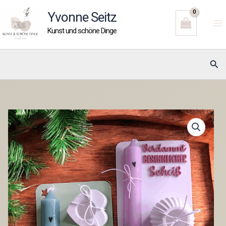
Zum
Yvonne Seitz
Inhalt
Kunst und schöne Dinge
springen
Suc