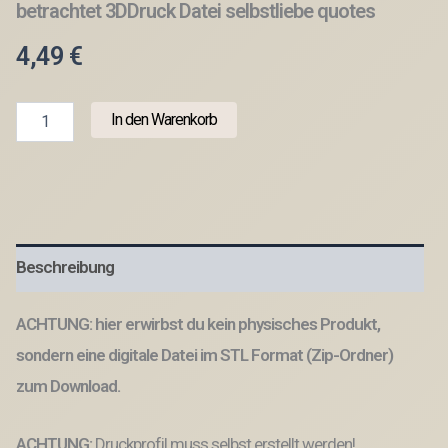
betrachtet 3DDruck Datei selbstliebe quotes
4,49
€
STL
In den Warenkorb
3D
Druck
Datei
Aufsteller
Schild
Statement
Schön
Beschreibung
ist
eigentlich
alles,
ACHTUNG: hier erwirbst du kein physisches Produkt,
was
man
sondern eine digitale Datei im STL Format (Zip-Ordner)
mit
zum Download.
liebe
betrachtet
3DDruck
ACHTUNG:
Druckprofil muss selbst erstellt werden!