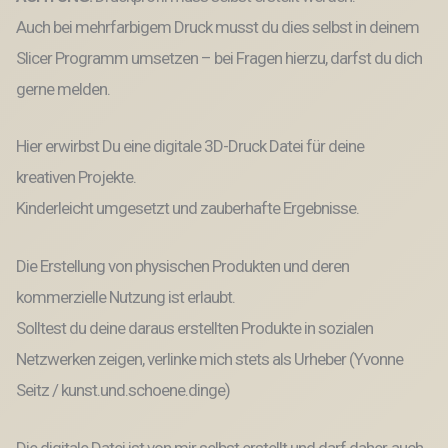
Datei
selbstliebe
Auch bei mehrfarbigem Druck musst du dies selbst in deinem
quotes
Slicer Programm umsetzen – bei Fragen hierzu, darfst du dich
Menge
gerne melden.
Hier erwirbst Du eine digitale 3D-Druck Datei für deine
kreativen Projekte.
Kinderleicht umgesetzt und zauberhafte Ergebnisse.
Die Erstellung von physischen Produkten und deren
kommerzielle Nutzung ist erlaubt.
Solltest du deine daraus erstellten Produkte in sozialen
Netzwerken zeigen, verlinke mich stets als Urheber (Yvonne
Seitz / kunst.und.schoene.dinge)