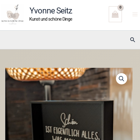
Zum
Yvonne Seitz
Inhalt
Kunst und schöne Dinge
springen
Suc