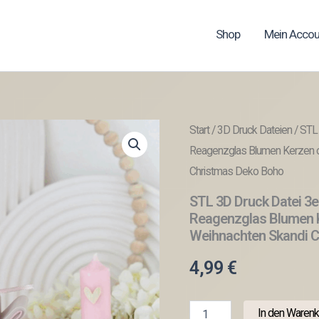
Shop
Mein Accou
Start
/
3D Druck Dateien
/ STL 
Reagenzglas Blumen Kerzen o
Christmas Deko Boho
STL 3D Druck Datei 3e
Reagenzglas Blumen 
Weihnachten Skandi 
4,99
€
STL
In den Warenk