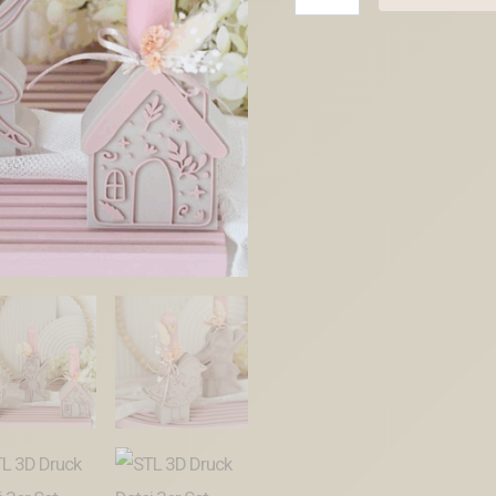
3D
Druck
Datei
3er
Set
Balerina
Vogel
Haus
für
Reagenzglas
Blumen
Kerzen
oder
Geld
Russische
Weihnachten
Skandi
Christmas
Deko
Boho
Menge