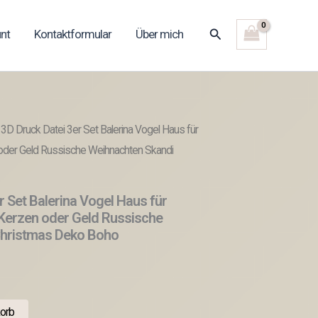
Suchen
nt
Kontaktformular
Über mich
3D Druck Datei 3er Set Balerina Vogel Haus für
der Geld Russische Weihnachten Skandi
r Set Balerina Vogel Haus für
Kerzen oder Geld Russische
Christmas Deko Boho
orb