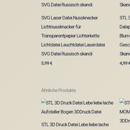
SVG Laser Datei Nussknacker
STL 3
Lichtnussknacker für
Dalap
Transparentpapier Lichterkette
Blume
Lichtdatei Leuchtdatei Laserdatei
Gesc
SVG Datei Russisch skandi
Skand
5,99
€
4,99
Ähnliche Produkte
STL 3D Druck Datei Lebe liebe lache