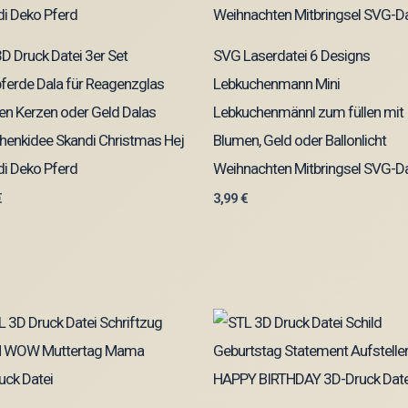
D Druck Datei 3er Set
SVG Laserdatei 6 Designs
ferde Dala für Reagenzglas
Lebkuchenmann Mini
n Kerzen oder Geld Dalas
Lebkuchenmännl zum füllen mit
henkidee Skandi Christmas Hej
Blumen, Geld oder Ballonlicht
i Deko Pferd
Weihnachten Mitbringsel SVG-Da
€
3,99
€