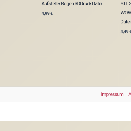
Aufsteller Bogen 3DDruck Datei
STL 
WOW 
4,99
€
Datei
4,49
Impressum