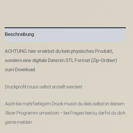
Datei
Vogelhaus
in
2
Designs
Beschreibung
zum
hängen
oder
ACHTUNG: hier erwirbst du kein physisches Produkt,
stecken
inkl
sondern eine digitale Datei im STL Format (Zip-Ordner)
Adapter
zum Download.
zum
kleben
für
Druckprofil muss selbst erstellt werden!
6/8/10mm
Stäbe
Garten
Auch bei mehrfarbigem Druck musst du dies selbst in deinem
Zwitscherkasten
Slicer Programm umsetzen – bei Fragen hierzu, darfst du dich
B&B
Menge
gerne melden.