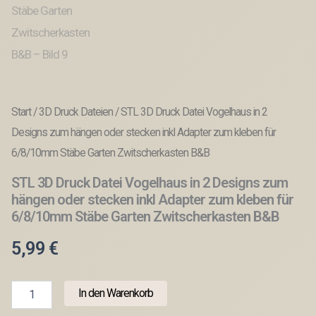
Start
/
3D Druck Dateien
/ STL 3D Druck Datei Vogelhaus in 2
Designs zum hängen oder stecken inkl Adapter zum kleben für
6/8/10mm Stäbe Garten Zwitscherkasten B&B
STL 3D Druck Datei Vogelhaus in 2 Designs zum
hängen oder stecken inkl Adapter zum kleben für
6/8/10mm Stäbe Garten Zwitscherkasten B&B
5,99
€
STL
In den Warenkorb
3D
Druck