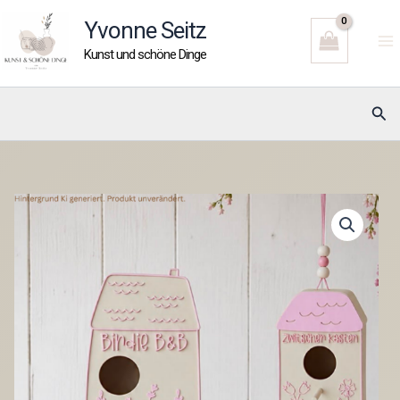
Zum
Yvonne Seitz
Inhalt
Kunst und schöne Dinge
springen
Suc