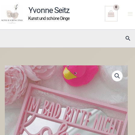
Zum
Yvonne Seitz
Inhalt
Kunst und schöne Dinge
springen
Suc