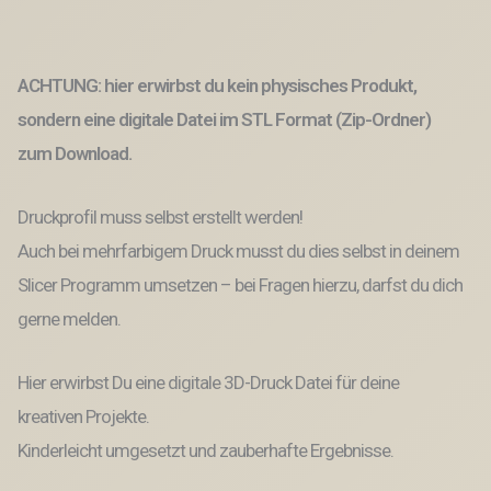
bitte
nicht
koksen
lustig
ACHTUNG: hier erwirbst du kein physisches Produkt,
humor
sondern eine digitale Datei im STL Format (Zip-Ordner)
Baddeko
Gästeklo
zum Download.
WC
2
Stück
Druckprofil muss selbst erstellt werden!
3D-
Auch bei mehrfarbigem Druck musst du dies selbst in deinem
Datei
3D-
Slicer Programm umsetzen – bei Fragen hierzu, darfst du dich
Druck
Vorlage
gerne melden.
Menge
Hier erwirbst Du eine digitale 3D-Druck Datei für deine
kreativen Projekte.
Kinderleicht umgesetzt und zauberhafte Ergebnisse.