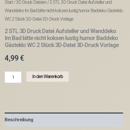
Start
/
3D Druck Dateien
/ 2 STL 3D Druck Datei Aufsteller und
Wanddeko Im Bad bitte nicht koksen lustig humor Baddeko Gästeklo
WC 2 Stück 3D-Datei 3D-Druck Vorlage
2 STL 3D Druck Datei Aufsteller und Wanddeko
Im Bad bitte nicht koksen lustig humor Baddeko
Gästeklo WC 2 Stück 3D-Datei 3D-Druck Vorlage
4,99
€
2
In den Warenkorb
STL
3D
Druck
Datei
Aufsteller
und
Wanddeko
Beschreibung
Im
Bad