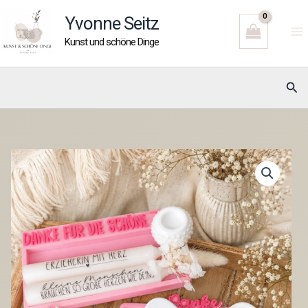
Zum
Yvonne Seitz
Inhalt
Kunst und schöne Dinge
springen
Suc