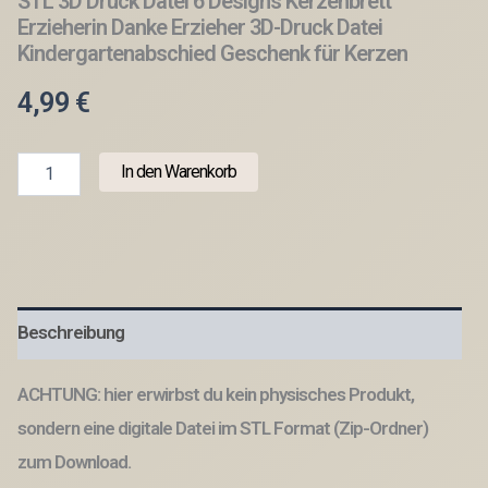
STL 3D Druck Datei 6 Designs Kerzenbrett
Erzieherin Danke Erzieher 3D-Druck Datei
Kindergartenabschied Geschenk für Kerzen
4,99
€
STL
In den Warenkorb
3D
Druck
Datei
6
Designs
Kerzenbrett
Erzieherin
Beschreibung
Danke
Erzieher
3D-
ACHTUNG: hier erwirbst du kein physisches Produkt,
Druck
Datei
sondern eine digitale Datei im STL Format (Zip-Ordner)
Kindergartenabschied
zum Download.
Geschenk