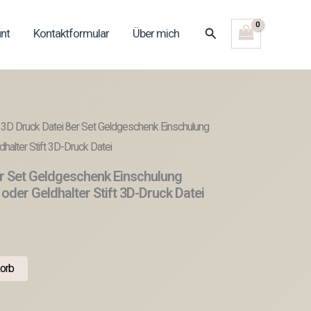
Suchen
nt
Kontaktformular
Über mich
 3D Druck Datei 8er Set Geldgeschenk Einschulung
dhalter Stift 3D-Druck Datei
er Set Geldgeschenk Einschulung
 oder Geldhalter Stift 3D-Druck Datei
orb