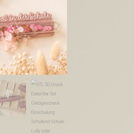
8er
Set
Geldgeschenk
Einschulung
Schulkind
Schule
Lolly
oder
Geldhalter
Stift
3D-
Druck
Datei
Menge