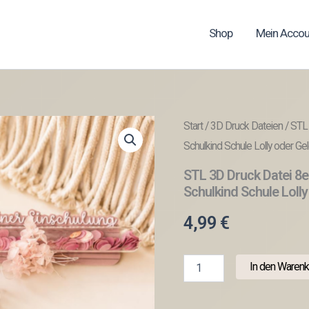
Shop
Mein Accou
Start
/
3D Druck Dateien
/ STL
Schulkind Schule Lolly oder Gel
STL 3D Druck Datei 8
Schulkind Schule Lolly
4,99
€
STL
In den Warenk
3D
Druck
Datei