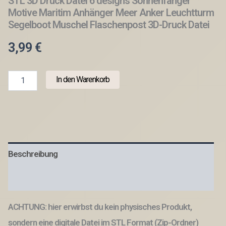
STL 3D Druck Datei 6 designs Sonnenfänger
Motive Maritim Anhänger Meer Anker Leuchtturm
Segelboot Muschel Flaschenpost 3D-Druck Datei
3,99
€
STL
In den Warenkorb
3D
Druck
Datei
6
designs
Sonnenfänger
Motive
Beschreibung
Maritim
Anhänger
Meer
Produktsicherheit
Anker
Leuchtturm
ACHTUNG: hier erwirbst du kein physisches Produkt,
Segelboot
Muschel
sondern eine digitale Datei im STL Format (Zip-Ordner)