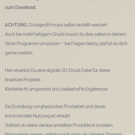
Flaschenpost
3D-
zum Download.
Druck
Datei
ACHTUNG:
Druckprofil muss selbst erstellt werden!
Menge
Auch bei mehrfarbigem Druck musst du dies selbst in deinem
Slicer Programm umsetzen – bei Fragen hierzu, darfst du dich
gerne melden.
Hier erwirbst Du eine digitale 3D-Druck Datei für deine
kreativen Projekte.
Kinderleicht umgesetzt und zauberhafte Ergebnisse.
Die Erstellung von physischen Produkten und deren
kommerzielle Nutzung ist erlaubt.
Solltest du deine daraus erstellten Produkte in sozialen
Netzwerken zeigen, verlinke mich stets als Urheber (Yvonne