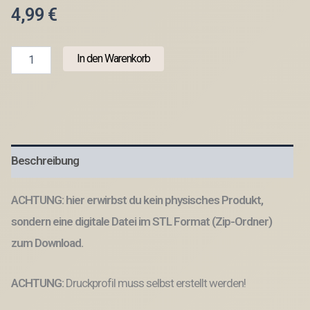
4,99
€
STL
In den Warenkorb
3D
Druck
Datei
Licht
Box
Schöne
Erinnerungen
Beschreibung
Geschenkidee
Flaschenhalter
oder
ACHTUNG: hier erwirbst du kein physisches Produkt,
Lichtbox
zum
sondern eine digitale Datei im STL Format (Zip-Ordner)
füllen
zum Download.
mit
Deckel
zum
ACHTUNG:
Druckprofil muss selbst erstellt werden!
kleben
3D-