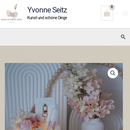
Zum
Yvonne Seitz
Inhalt
Kunst und schöne Dinge
springen
Suc