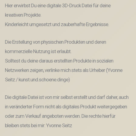
Druck
Hier erwirbst Du eine digitale 3D-Druck Datei für deine
Datei
kreativen Projekte.
Menge
Kinderleicht umgesetzt und zauberhafte Ergebnisse.
Die Erstellung von physischen Produkten und deren
kommerzielle Nutzung ist erlaubt.
Solltest du deine daraus erstellten Produkte in sozialen
Netzwerken zeigen, verlinke mich stets als Urheber (Yvonne
Seitz / kunst.und.schoene.dinge)
Die digitale Datei ist von mir selbst erstellt und darf daher, auch
in veränderter Form nicht als digitales Produkt weitergegeben
oder zum Verkauf angeboten werden. Die rechte hierfür
bleiben stets bei mir: Yvonne Seitz