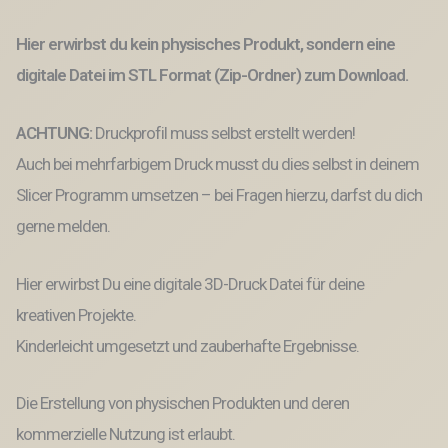
Löchern
für
Hier erwirbst du kein physisches Produkt, sondern eine
Blumen
3D-
digitale Datei im STL Format (Zip-Ordner) zum Download.
Druck
Datei
Spruch
ACHTUNG:
Druckprofil muss selbst erstellt werden!
Geburtstag
Auch bei mehrfarbigem Druck musst du dies selbst in deinem
Menge
Slicer Programm umsetzen – bei Fragen hierzu, darfst du dich
gerne melden.
Hier erwirbst Du eine digitale 3D-Druck Datei für deine
kreativen Projekte.
Kinderleicht umgesetzt und zauberhafte Ergebnisse.
Die Erstellung von physischen Produkten und deren
kommerzielle Nutzung ist erlaubt.