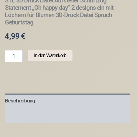
STL 3D Druck Datei Aufsteller Schriftzug
Statement „Oh happy day“ 2 designs ein mit
Löchern für Blumen 3D-Druck Datei Spruch
Geburtstag
4,99
€
STL
In den Warenkorb
3D
Druck
Datei
Aufsteller
Schriftzug
Statement
"Oh
Beschreibung
happy
day"
2
Produktsicherheit
designs
ein
mit