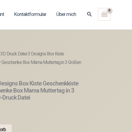
Suchen
nt
Kontaktformular
Über mich
 3D Druck Datei 3 Designs Box Kiste
r Geschenke Box Mama Muttertag in 3 Größen
Designs Box Kiste Geschenkkiste
enke Box Mama Muttertag in 3
-Druck Datei
orb