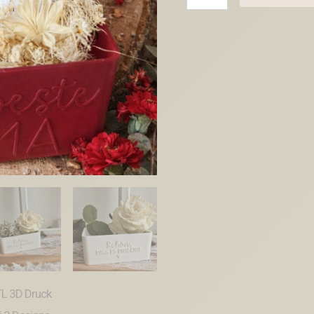
3D
Druck
Datei
3
Designs
Box
Kiste
Geschenkkiste
Verpackung
für
Geschenke
Box
Mama
Muttertag
in
3
Größen
Mitbringsel
3D-
Druck
Datei
Menge