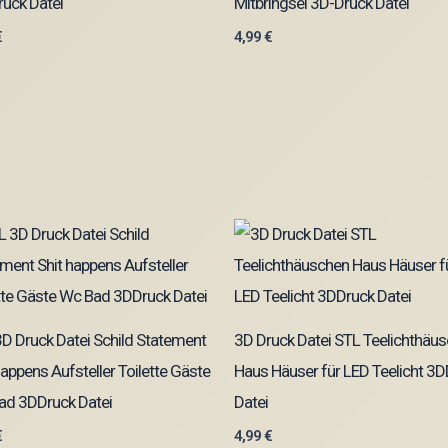
uck Datei
Mitbringsel 3D-Druck Datei
€
4,99
€
D Druck Datei Schild Statement
3D Druck Datei STL Teelichthäu
happens Aufsteller Toilette Gäste
Haus Häuser für LED Teelicht 3
ad 3DDruck Datei
Datei
€
4,99
€