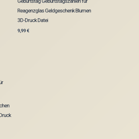
Geburtstag Geburtstagszahlen für
Reagenzglas Geldgeschenk Blumen
3D-Druck Datei
9,99
€
schen
DDruck