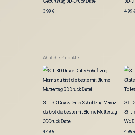
Geburtstag 3D-Druck Datei
3D-Dr
3,99
€
4,99
Ähnliche Produkte
STL 3D Druck Datei Schriftzug Mama
STL 3
du bist die beste mit Blume Muttertag
Shit 
3DDruck Datei
Wc B
4,49
€
4,99