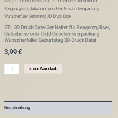
Start
/
3D Druck Dateien
/ STL 3D Druck Datei 3er Halter für
Reagenzgläser, Gutscheine oder Geld Geschenkverpackung
Wunscherfüller Geburtstag 3D-Druck Datei
STL 3D Druck Datei 3er Halter für Reagenzgläser,
Gutscheine oder Geld Geschenkverpackung
Wunscherfüller Geburtstag 3D-Druck Datei
3,99
€
STL
In den Warenkorb
3D
Druck
Datei
3er
Halter
für
Reagenzgläser,
Beschreibung
Gutscheine
oder