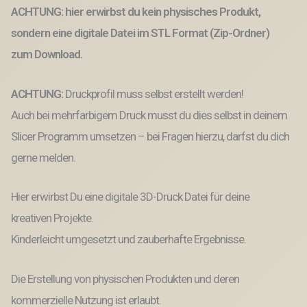
Geld
ACHTUNG: hier erwirbst du kein physisches Produkt,
Geschenkverpackung
Wunscherfüller
sondern eine digitale Datei im STL Format (Zip-Ordner)
Geburtstag
zum Download.
3D-
Druck
Datei
ACHTUNG:
Druckprofil muss selbst erstellt werden!
Menge
Auch bei mehrfarbigem Druck musst du dies selbst in deinem
Slicer Programm umsetzen – bei Fragen hierzu, darfst du dich
gerne melden.
Hier erwirbst Du eine digitale 3D-Druck Datei für deine
kreativen Projekte.
Kinderleicht umgesetzt und zauberhafte Ergebnisse.
Die Erstellung von physischen Produkten und deren
kommerzielle Nutzung ist erlaubt.