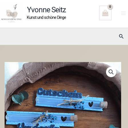
Zum
Yvonne Seitz
Inhalt
Kunst und schöne Dinge
springen
Suc