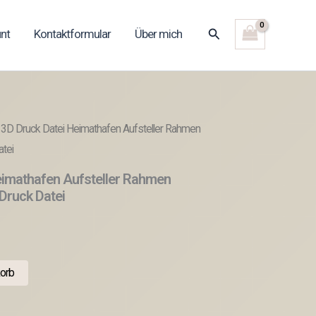
Suchen
nt
Kontaktformular
Über mich
 3D Druck Datei Heimathafen Aufsteller Rahmen
tei
eimathafen Aufsteller Rahmen
Druck Datei
orb