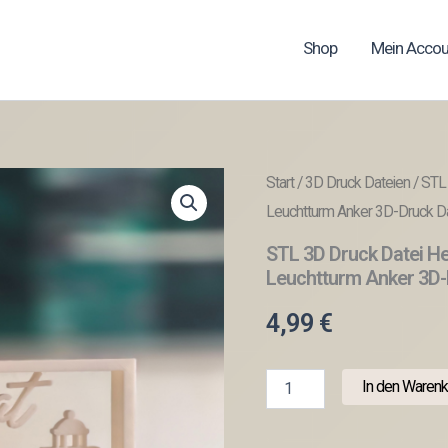
Shop
Mein Accou
Start
/
3D Druck Dateien
/ STL
Leuchtturm Anker 3D-Druck Da
STL 3D Druck Datei H
Leuchtturm Anker 3D-
4,99
€
STL
In den Warenk
3D
Druck
Datei