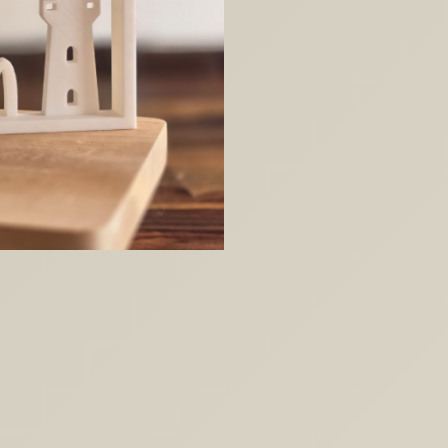
Heimathafen
Aufsteller
Rahmen
Leuchtturm
Anker
3D-
Druck
Datei
Menge