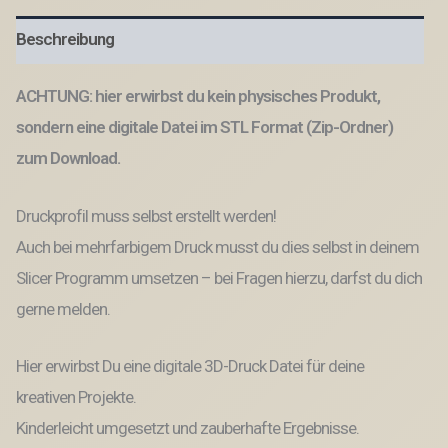
Tüte
Leuchttüte
Beschreibung
Weihnachten
Geschenktüte
skalierbar
ACHTUNG: hier erwirbst du kein physisches Produkt,
Deko
Weihnachtsgeschenk
sondern eine digitale Datei im STL Format (Zip-Ordner)
3D-
zum Download.
Datei
3D-
Druck
Druckprofil muss selbst erstellt werden!
Vorlage
Advent
Auch bei mehrfarbigem Druck musst du dies selbst in deinem
Geschenkidee
Slicer Programm umsetzen – bei Fragen hierzu, darfst du dich
Menge
gerne melden.
Hier erwirbst Du eine digitale 3D-Druck Datei für deine
kreativen Projekte.
Kinderleicht umgesetzt und zauberhafte Ergebnisse.