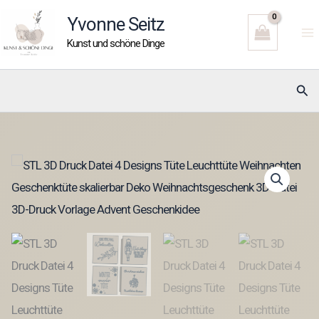
Zum
Yvonne Seitz
Inhalt
Kunst und schöne Dinge
springen
Suc