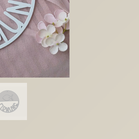
Datei
Firmung
Kranz
mit
Fisch
zum
füllen
mit
Blumen
Kirche
3D-
Druck
Datei
Glaube
Liebe
Hoffnung
Geschenk
3D-
Druck
Menge