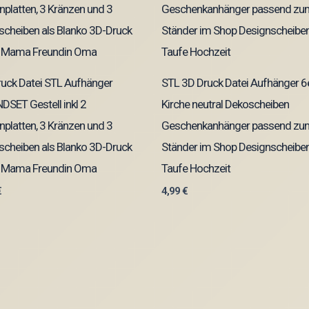
uck Datei STL Aufhänger
STL 3D Druck Datei Aufhänger 6
SET Gestell inkl 2
Kirche neutral Dekoscheiben
platten, 3 Kränzen und 3
Geschenkanhänger passend zu
cheiben als Blanko 3D-Druck
Ständer im Shop Designscheibe
i Mama Freundin Oma
Taufe Hochzeit
€
4,99
€