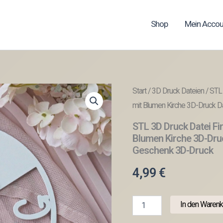
Shop
Mein Accou
Start
/
3D Druck Dateien
/ STL 
mit Blumen Kirche 3D-Druck 
STL 3D Druck Datei Fi
Blumen Kirche 3D-Dru
Geschenk 3D-Druck
4,99
€
STL
In den Warenk
3D
Druck