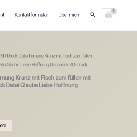
Suchen
nt
Kontaktformular
Über mich
3D Druck Datei Firmung Kranz mit Fisch zum füllen
Datei Glaube Liebe Hoffnung Geschenk 3D-Druck
rmung Kranz mit Fisch zum füllen mit
ck Datei Glaube Liebe Hoffnung
orb