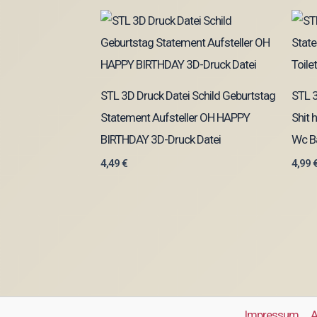
STL 3D Druck Datei Schild Geburtstag
STL 3
Statement Aufsteller OH HAPPY
Shit 
BIRTHDAY 3D-Druck Datei
Wc B
4,49
€
4,99
Impressum