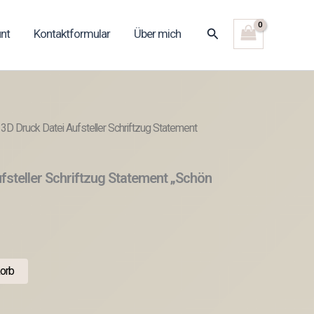
Suchen
nt
Kontaktformular
Über mich
3D Druck Datei Aufsteller Schriftzug Statement
fsteller Schriftzug Statement „Schön
orb