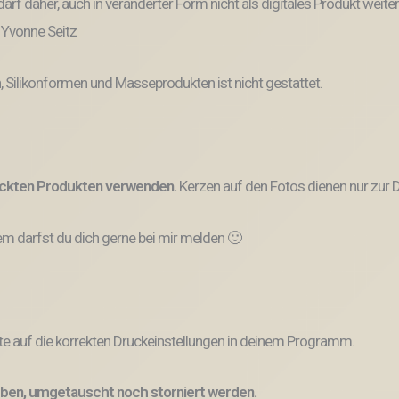
und darf daher, auch in veränderter Form nicht als digitales Produkt 
: Yvonne Seitz
, Silikonformen und Masseprodukten ist nicht gestattet.
ruckten Produkten verwenden.
Kerzen auf den Fotos dienen nur zur D
 darfst du dich gerne bei mir melden 🙂
e auf die korrekten Druckeinstellungen in deinem Programm.
ben, umgetauscht noch storniert werden.