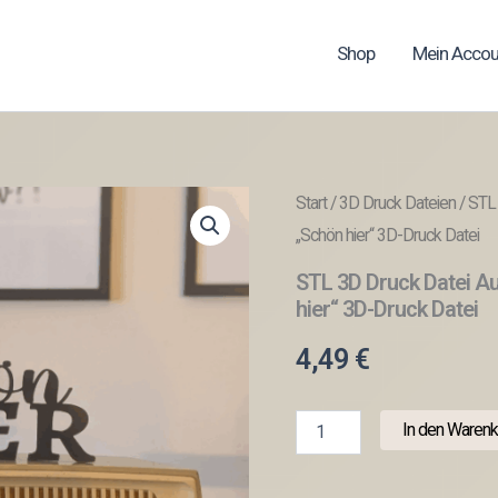
Shop
Mein Accou
Start
/
3D Druck Dateien
/ STL 
„Schön hier“ 3D-Druck Datei
STL 3D Druck Datei Au
hier“ 3D-Druck Datei
4,49
€
STL
In den Warenk
3D
Druck
Datei