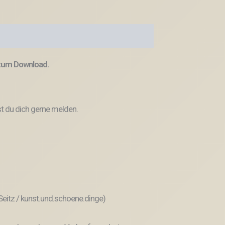
 zum Download.
t du dich gerne melden.
 Seitz / kunst.und.schoene.dinge)