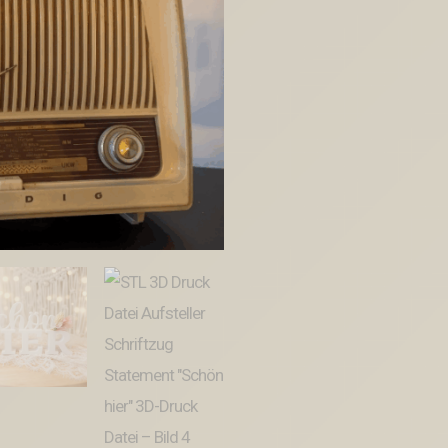
Aufsteller
Schriftzug
Statement
"Schön
hier"
3D-
Druck
Datei
Menge