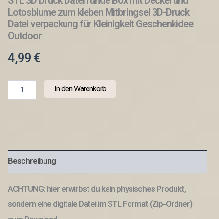
STL 3D Druck Datei runde Box mit Deckel und
Lotosblume zum kleben Mitbringsel 3D-Druck
Datei verpackung für Kleinigkeit Geschenkidee
Outdoor
4,99
€
STL
In den Warenkorb
3D
Druck
Datei
runde
Box
mit
Deckel
Beschreibung
und
Lotosblume
zum
ACHTUNG: hier erwirbst du kein physisches Produkt,
kleben
Mitbringsel
sondern eine digitale Datei im STL Format (Zip-Ordner)
3D-
zum Download.