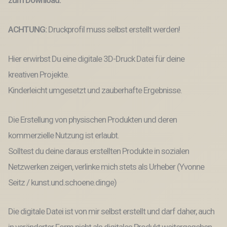
Druck
Datei
verpackung
ACHTUNG:
Druckprofil muss selbst erstellt werden!
für
Kleinigkeit
Geschenkidee
Hier erwirbst Du eine digitale 3D-Druck Datei für deine
Outdoor
kreativen Projekte.
Menge
Kinderleicht umgesetzt und zauberhafte Ergebnisse.
Die Erstellung von physischen Produkten und deren
kommerzielle Nutzung ist erlaubt.
Solltest du deine daraus erstellten Produkte in sozialen
Netzwerken zeigen, verlinke mich stets als Urheber (Yvonne
Seitz / kunst.und.schoene.dinge)
Die digitale Datei ist von mir selbst erstellt und darf daher, auch