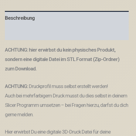
designs
Ohrstecker
Motive
Beschreibung
Streudeko
Sommer
gute
Produktsicherheit
Laune
Geschenkidee
ACHTUNG: hier erwirbst du kein physisches Produkt,
Leo
3D-
sondern eine digitale Datei im STL Format (Zip-Ordner)
Druck
Datei
zum Download.
Schmuck
Menge
ACHTUNG:
Druckprofil muss selbst erstellt werden!
Auch bei mehrfarbigem Druck musst du dies selbst in deinem
Slicer Programm umsetzen – bei Fragen hierzu, darfst du dich
gerne melden.
Hier erwirbst Du eine digitale 3D-Druck Datei für deine