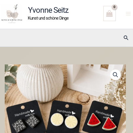
Zum
Yvonne Seitz
Inhalt
Kunst und schöne Dinge
springen
Suc