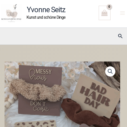
Zum
Yvonne Seitz
Inhalt
Kunst und schöne Dinge
springen
Suc