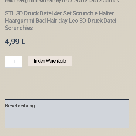
Halter Haargummi Bad Hair day Leo 3D-Druck Datei Scrunchies
STL 3D Druck Datei 4er Set Scrunchie Halter
Haargummi Bad Hair day Leo 3D-Druck Datei
Scrunchies
4,99
€
STL
In den Warenkorb
3D
Druck
Datei
4er
Set
Scrunchie
Halter
Beschreibung
Haargummi
Bad
Hair
Produktsicherheit
day
Leo