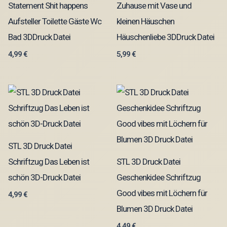
Statement Shit happens
Zuhause mit Vase und
Aufsteller Toilette Gäste Wc
kleinen Häuschen
Bad 3DDruck Datei
Häuschenliebe 3DDruck Datei
4,99
€
5,99
€
STL 3D Druck Datei
Schriftzug Das Leben ist
STL 3D Druck Datei
schön 3D-Druck Datei
Geschenkidee Schriftzug
Good vibes mit Löchern für
4,99
€
Blumen 3D Druck Datei
4,49
€