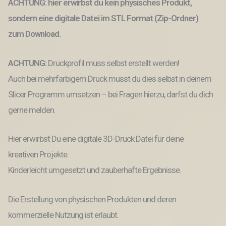
ACHTUNG: hier erwirbst du kein physisches Produkt,
3D-
Druck
sondern eine digitale Datei im STL Format (Zip-Ordner)
Datei
Scrunchies
zum Download.
Menge
ACHTUNG:
Druckprofil muss selbst erstellt werden!
Auch bei mehrfarbigem Druck musst du dies selbst in deinem
Slicer Programm umsetzen – bei Fragen hierzu, darfst du dich
gerne melden.
Hier erwirbst Du eine digitale 3D-Druck Datei für deine
kreativen Projekte.
Kinderleicht umgesetzt und zauberhafte Ergebnisse.
Die Erstellung von physischen Produkten und deren
kommerzielle Nutzung ist erlaubt.