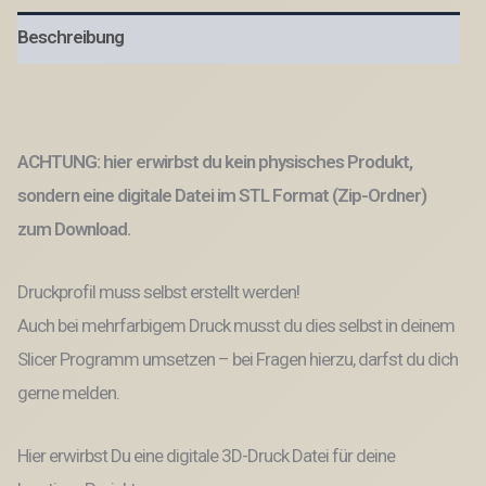
MUTTERTAG
Beschreibung
Pflanzenstecker
Caketopper
3D-
Druck
Datei
Mama
ACHTUNG: hier erwirbst du kein physisches Produkt,
Menge
sondern eine digitale Datei im STL Format (Zip-Ordner)
zum Download.
Druckprofil muss selbst erstellt werden!
Auch bei mehrfarbigem Druck musst du dies selbst in deinem
Slicer Programm umsetzen – bei Fragen hierzu, darfst du dich
gerne melden.
Hier erwirbst Du eine digitale 3D-Druck Datei für deine