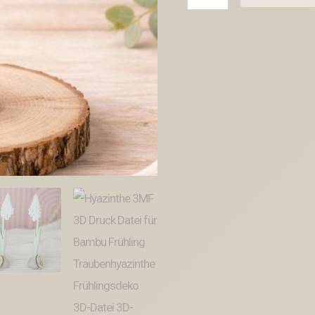
3MF
3D
Druck
Datei
für
Bambu
Frühling
Traubenhyazinthe
Frühlingsdeko
3D-
Datei
3D-
Druck
Vorlage
Frühlingsblumen
Blumenzwiebel
Menge