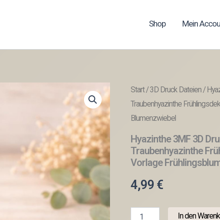
Shop
Mein Accou
Start
/
3D Druck Dateien
/ Hya
Traubenhyazinthe Frühlingsde
Blumenzwiebel
Hyazinthe 3MF 3D Druc
Traubenhyazinthe Frü
Vorlage Frühlingsblu
4,99
€
Hyazinthe
In den Warenk