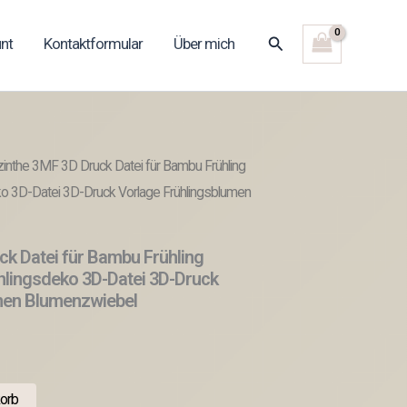
Suchen
nt
Kontaktformular
Über mich
zinthe 3MF 3D Druck Datei für Bambu Frühling
ko 3D-Datei 3D-Druck Vorlage Frühlingsblumen
k Datei für Bambu Frühling
hlingsdeko 3D-Datei 3D-Druck
men Blumenzwiebel
orb