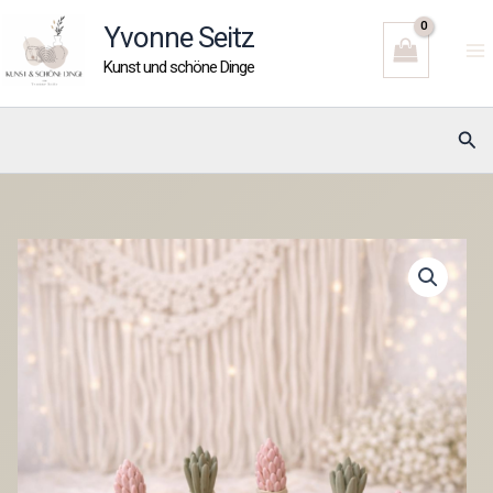
Zum
Yvonne Seitz
Inhalt
Kunst und schöne Dinge
springen
Suc