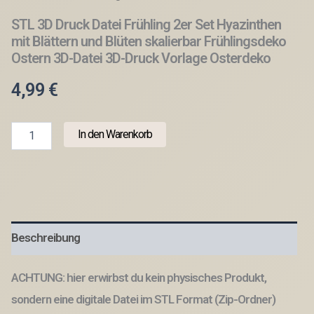
STL 3D Druck Datei Frühling 2er Set Hyazinthen
mit Blättern und Blüten skalierbar Frühlingsdeko
Ostern 3D-Datei 3D-Druck Vorlage Osterdeko
4,99
€
STL
In den Warenkorb
3D
Druck
Datei
Frühling
2er
Set
Hyazinthen
Beschreibung
mit
Blättern
und
ACHTUNG: hier erwirbst du kein physisches Produkt,
Blüten
skalierbar
sondern eine digitale Datei im STL Format (Zip-Ordner)
Frühlingsdeko