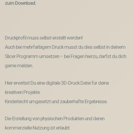
zum Download.
Ostern
3D-
Datei
3D-
Druck
Vorlage
Druckprofil muss selbst erstellt werden!
Osterdeko
Auch bei mehrfarbigem Druck musst du dies selbst in deinem
Menge
Slicer Programm umsetzen – bei Fragen hierzu, darfst du dich
gerne melden.
Hier erwirbst Du eine digitale 3D-Druck Datei für deine
kreativen Projekte.
Kinderleicht umgesetzt und zauberhafte Ergebnisse.
Die Erstellung von physischen Produkten und deren
kommerzielle Nutzung ist erlaubt.