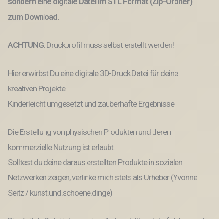
sondern eine digitale Datei im STL Format (Zip-Ordner)
3D-
zum Download.
Druck
Datei
Ehe
ACHTUNG:
Druckprofil muss selbst erstellt werden!
Braut
Wedding
Geschenkbox
Hier erwirbst Du eine digitale 3D-Druck Datei für deine
Menge
kreativen Projekte.
Kinderleicht umgesetzt und zauberhafte Ergebnisse.
Die Erstellung von physischen Produkten und deren
kommerzielle Nutzung ist erlaubt.
Solltest du deine daraus erstellten Produkte in sozialen
Netzwerken zeigen, verlinke mich stets als Urheber (Yvonne
Seitz / kunst.und.schoene.dinge)