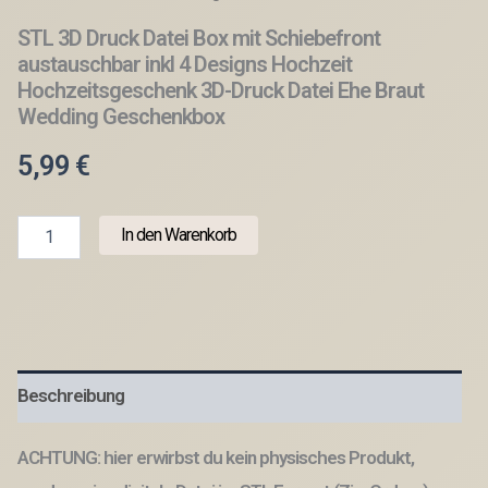
STL 3D Druck Datei Box mit Schiebefront
austauschbar inkl 4 Designs Hochzeit
Hochzeitsgeschenk 3D-Druck Datei Ehe Braut
Wedding Geschenkbox
5,99
€
STL
In den Warenkorb
3D
Druck
Datei
Box
mit
Schiebefront
austauschbar
Beschreibung
inkl
4
Designs
ACHTUNG: hier erwirbst du kein physisches Produkt,
Hochzeit
Hochzeitsgeschenk