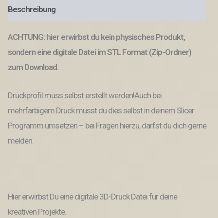
Anhänger
Beschreibung
Geschenkanhänger
3D-
Datei
ACHTUNG: hier erwirbst du kein physisches Produkt,
3D-
Druck
sondern eine digitale Datei im STL Format (Zip-Ordner)
Vorlage
zum Download.
Menge
Druckprofil muss selbst erstellt werden!Auch bei
mehrfarbigem Druck musst du dies selbst in deinem Slicer
Programm umsetzen – bei Fragen hierzu, darfst du dich gerne
melden.
Hier erwirbst Du eine digitale 3D-Druck Datei für deine
kreativen Projekte.