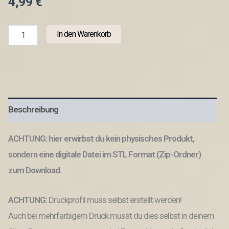
4,99
€
STL
In den Warenkorb
3D
Druck
Datei
15
Stück
Vintagerahmen
Bilderrahmen
Beschreibung
Sommer
inkl.
Blanko
ACHTUNG: hier erwirbst du kein physisches Produkt,
zum
personalisieren
sondern eine digitale Datei im STL Format (Zip-Ordner)
Fotoaccesoire
zum Download.
Retro
Fotos
Urlaub
ACHTUNG:
Druckprofil muss selbst erstellt werden!
3D-
Datei
Auch bei mehrfarbigem Druck musst du dies selbst in deinem
Menge