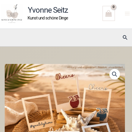
Zum
Yvonne Seitz
Inhalt
Kunst und schöne Dinge
springen
Suc