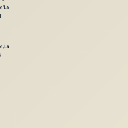
r „La
l