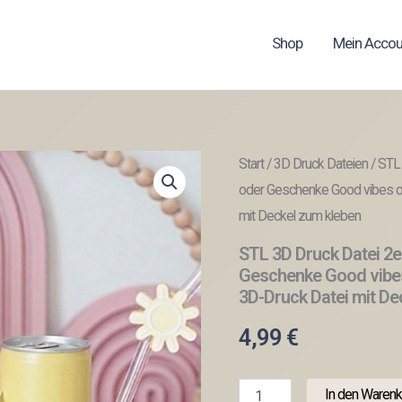
Shop
Mein Accou
Start
/
3D Druck Dateien
/ STL 
oder Geschenke Good vibes on
mit Deckel zum kleben
STL 3D Druck Datei 2er
Geschenke Good vibes
3D-Druck Datei mit De
4,99
€
STL
In den Warenk