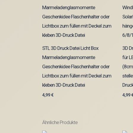
STL 3D Druck Datei Licht Box
3D Dr
Marmeladenglasmomente
für L
Geschenkidee Flaschenhalter oder
(8cm
Lichtbox zum füllen mit Deckel zum
stell
kleben 3D-Druck Datei
Druc
4,99
€
4,99
Ähnliche Produkte