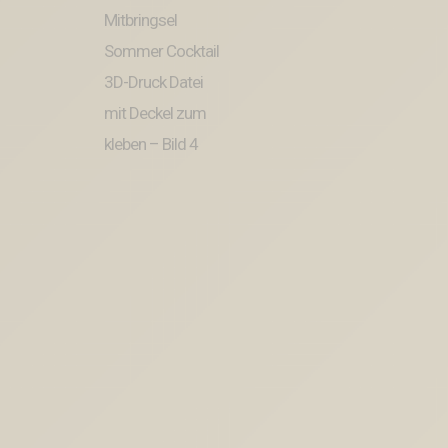
kleben
Menge