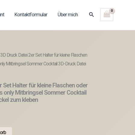
Suchen
nt
Kontaktformular
Über mich
3D Druck Datei 2er Set Halter für kleine Flaschen
ly Mitbringsel Sommer Cocktail 3D-Druck Datei
 Set Halter für kleine Flaschen oder
 only Mitbringsel Sommer Cocktail
ckel zum kleben
orb