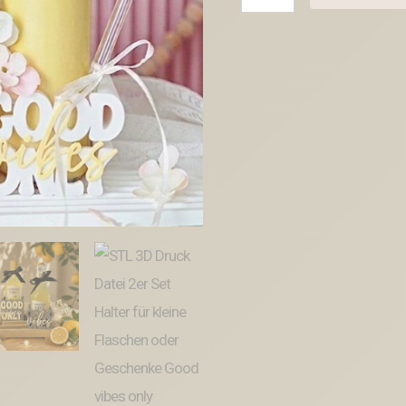
3D
Druck
Datei
2er
Set
Halter
für
kleine
Flaschen
oder
Geschenke
Good
vibes
only
Mitbringsel
Sommer
Cocktail
3D-
Druck
Datei
mit
Deckel
zum