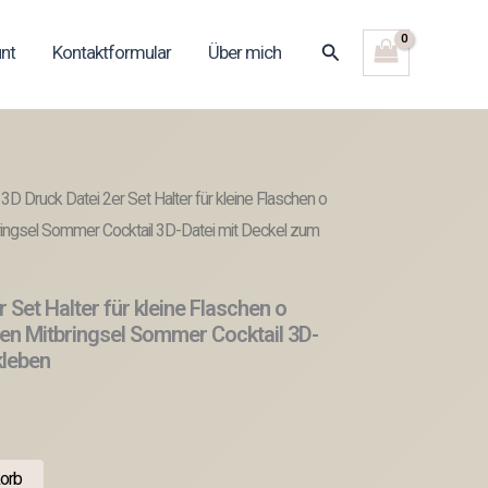
Suchen
nt
Kontaktformular
Über mich
3D Druck Datei 2er Set Halter für kleine Flaschen o
ingsel Sommer Cocktail 3D-Datei mit Deckel zum
 Set Halter für kleine Flaschen o
en Mitbringsel Sommer Cocktail 3D-
kleben
orb