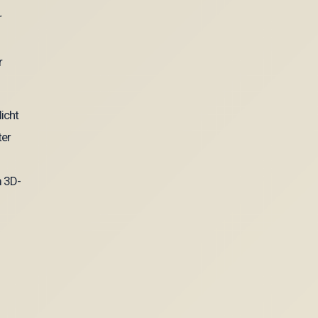
icht
ter
m 3D-