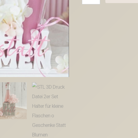
3D
Druck
Datei
2er
Set
Halter
für
kleine
Flaschen
o
Geschenke
Statt
Blumen
Mitbringsel
Sommer
Cocktail
3D-
Datei
mit
Deckel
zum
kleben
Menge