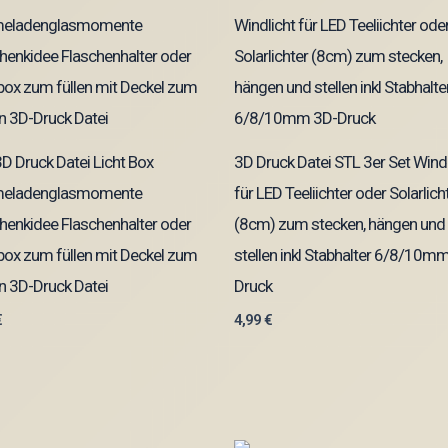
D Druck Datei Licht Box
3D Druck Datei STL 3er Set Windl
eladenglasmomente
für LED Teeliichter oder Solarlich
enkidee Flaschenhalter oder
(8cm) zum stecken, hängen und
box zum füllen mit Deckel zum
stellen inkl Stabhalter 6/8/10m
n 3D-Druck Datei
Druck
€
4,99
€