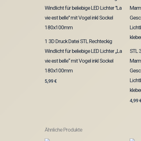
1 3D Druck Datei STL Rechteckig
Windlicht für beliebige LED Lichter „La
STL 3
vie est belle“ mit Vogel inkl Sockel
Marm
180x100mm
Gesch
Licht
5,99
€
klebe
4,99
Ähnliche Produkte