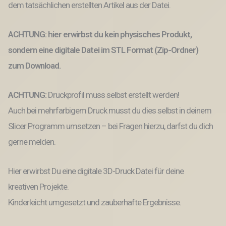
dem tatsächlichen erstellten Artikel aus der Datei.
Druck
Datei
Blüten
ACHTUNG: hier erwirbst du kein physisches Produkt,
Blumen
Schale
sondern eine digitale Datei im STL Format (Zip-Ordner)
Pflanzschale
zum Download.
Menge
ACHTUNG:
Druckprofil muss selbst erstellt werden!
Auch bei mehrfarbigem Druck musst du dies selbst in deinem
Slicer Programm umsetzen – bei Fragen hierzu, darfst du dich
gerne melden.
Hier erwirbst Du eine digitale 3D-Druck Datei für deine
kreativen Projekte.
Kinderleicht umgesetzt und zauberhafte Ergebnisse.