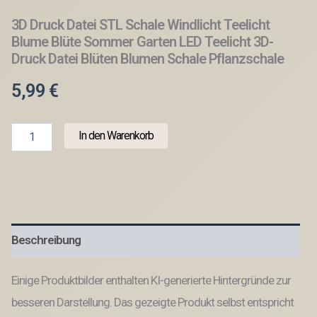
3D Druck Datei STL Schale Windlicht Teelicht
Blume Blüte Sommer Garten LED Teelicht 3D-
Druck Datei Blüten Blumen Schale Pflanzschale
5,99
€
3D
In den Warenkorb
Druck
Datei
STL
Schale
Windlicht
Teelicht
Blume
Beschreibung
Blüte
Sommer
Garten
Einige Produktbilder enthalten KI-generierte Hintergründe zur
LED
Teelicht
besseren Darstellung. Das gezeigte Produkt selbst entspricht
3D-