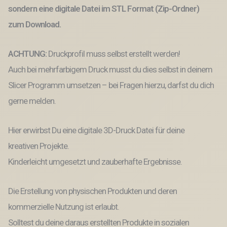
3D-
sondern eine digitale Datei im STL Format (Zip-Ordner)
Druck
Datei
zum Download.
Abschied
Kindergarten
ACHTUNG:
Druckprofil muss selbst erstellt werden!
Schulkind
Menge
Auch bei mehrfarbigem Druck musst du dies selbst in deinem
Slicer Programm umsetzen – bei Fragen hierzu, darfst du dich
gerne melden.
Hier erwirbst Du eine digitale 3D-Druck Datei für deine
kreativen Projekte.
Kinderleicht umgesetzt und zauberhafte Ergebnisse.
Die Erstellung von physischen Produkten und deren
kommerzielle Nutzung ist erlaubt.
Solltest du deine daraus erstellten Produkte in sozialen