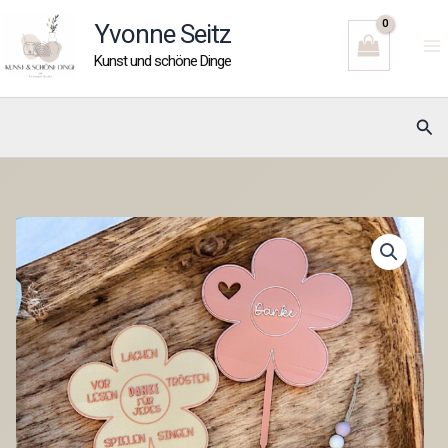
Zum
Yvonne Seitz
Inhalt
Kunst und schöne Dinge
springen
Suc