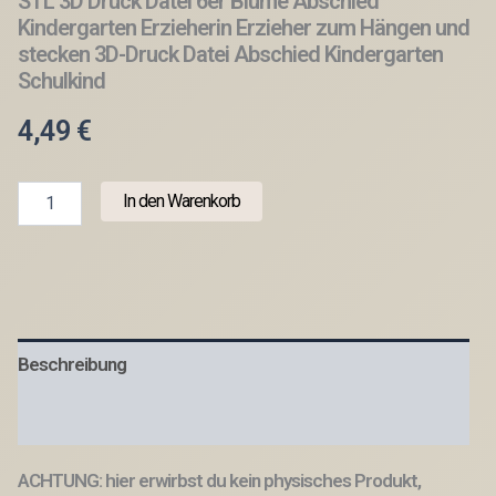
STL 3D Druck Datei 6er Blume Abschied
Kindergarten Erzieherin Erzieher zum Hängen und
stecken 3D-Druck Datei Abschied Kindergarten
Schulkind
4,49
€
STL
In den Warenkorb
3D
Druck
Datei
6er
Blume
Abschied
Kindergarten
Beschreibung
Erzieherin
Erzieher
zum
Produktsicherheit
Hängen
und
ACHTUNG: hier erwirbst du kein physisches Produkt,
stecken