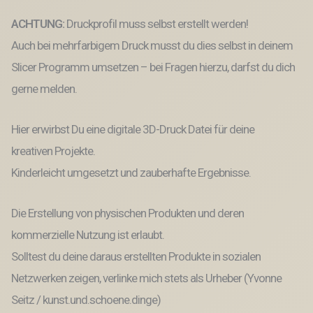
Shot
Drunk
ACHTUNG:
Druckprofil muss selbst erstellt werden!
3D-
Druck
Auch bei mehrfarbigem Druck musst du dies selbst in deinem
Datei
Slicer Programm umsetzen – bei Fragen hierzu, darfst du dich
quotes
lustig
gerne melden.
Menge
Hier erwirbst Du eine digitale 3D-Druck Datei für deine
kreativen Projekte.
Kinderleicht umgesetzt und zauberhafte Ergebnisse.
Die Erstellung von physischen Produkten und deren
kommerzielle Nutzung ist erlaubt.
Solltest du deine daraus erstellten Produkte in sozialen
Netzwerken zeigen, verlinke mich stets als Urheber (Yvonne
Seitz / kunst.und.schoene.dinge)