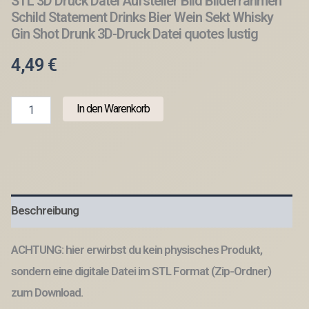
STL 3D Druck Datei Aufsteller Bild Bilderrahmen
Schild Statement Drinks Bier Wein Sekt Whisky
Gin Shot Drunk 3D-Druck Datei quotes lustig
4,49
€
STL
In den Warenkorb
3D
Druck
Datei
Aufsteller
Bild
Bilderrahmen
Schild
Beschreibung
Statement
Drinks
Bier
ACHTUNG: hier erwirbst du kein physisches Produkt,
Wein
Sekt
sondern eine digitale Datei im STL Format (Zip-Ordner)
Whisky
zum Download.
Gin