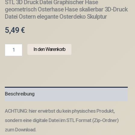
STL 3D Druck Datei Graphischer Hase
geometrisch Osterhase Hase skalierbar 3D-Druck
Datei Ostern elegante Osterdeko Skulptur
5,49
€
STL
In den Warenkorb
3D
Druck
Datei
Graphischer
Hase
geometrisch
Osterhase
Beschreibung
Hase
skalierbar
3D-
ACHTUNG: hier erwirbst du kein physisches Produkt,
Druck
Datei
sondern eine digitale Datei im STL Format (Zip-Ordner)
Ostern
zum Download.
elegante