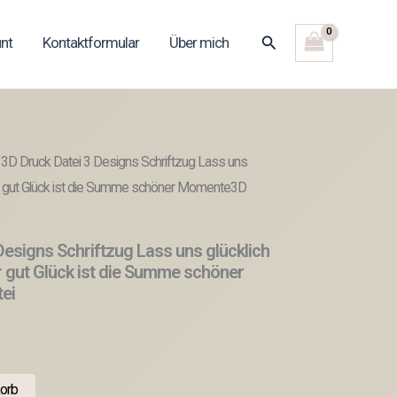
Suchen
nt
Kontaktformular
Über mich
 3D Druck Datei 3 Designs Schriftzug Lass uns
 dir gut Glück ist die Summe schöner Momente3D
Designs Schriftzug Lass uns glücklich
ir gut Glück ist die Summe schöner
ei
orb