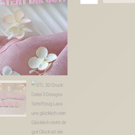
3D
Druck
Datei
3
Designs
Schriftzug
Lass
uns
glücklich
sein
Glücklich
steht
dir
gut
Glück
ist
die
Summe
schöner
Momente3D
Druck
Datei
Menge