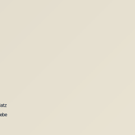
latz
iebe