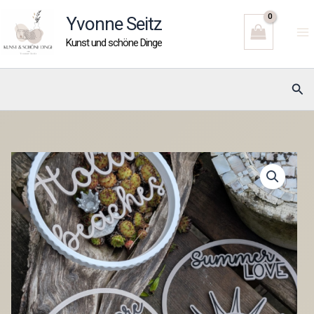
Zum
Yvonne Seitz
Inhalt
Kunst und schöne Dinge
springen
Suc