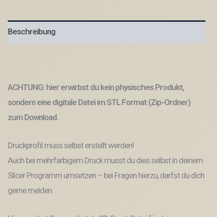
3er
Sommer
Urlaub
Beschreibung
Goodvibes
Anhänger
Geschenkidee
3D-
Druck
Datei
ACHTUNG: hier erwirbst du kein physisches Produkt,
Menge
sondern eine digitale Datei im STL Format (Zip-Ordner)
zum Download.
Druckprofil muss selbst erstellt werden!
Auch bei mehrfarbigem Druck musst du dies selbst in deinem
Slicer Programm umsetzen – bei Fragen hierzu, darfst du dich
gerne melden.