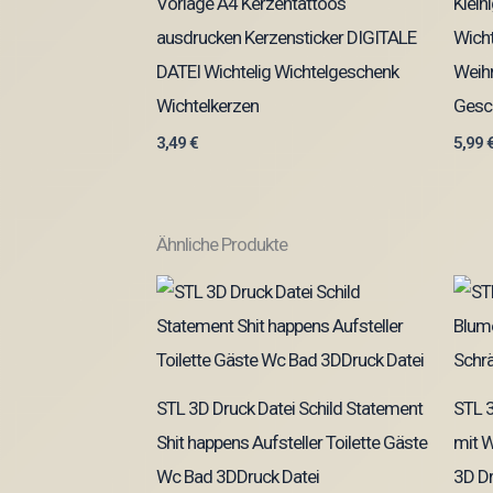
Vorlage A4 Kerzentattoos
Klei
ausdrucken Kerzensticker DIGITALE
Wicht
DATEI Wichtelig Wichtelgeschenk
Weih
Wichtelkerzen
Gesch
3,49
€
5,99
Ähnliche Produkte
STL 3D Druck Datei Schild Statement
STL 
Shit happens Aufsteller Toilette Gäste
mit W
Wc Bad 3DDruck Datei
3D Dr