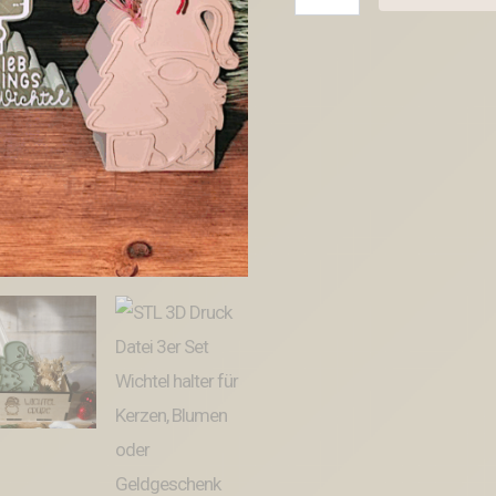
3D
Druck
Datei
3er
Set
Wichtel
halter
für
Kerzen,
Blumen
oder
Geldgeschenk
Weihnachten
Wichtelig
Mitbringsel
3D-
Datei
3D-
Druck
Vorlage
Menge