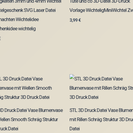
nigkeiten 3mm und 4mm Wichtel
Tüte und co 3D-Datei 3D-Druck
elgeschenk SVG Laser Datei
Vorlage WichteligMiniWichtel Z
nachten Wichtelidee
3,99
€
enkidee wichtelig
€
3D Druck Datei Vase Blumenvase
STL 3D Druck Datei Vase Blume
ellen Smooth Schräg Struktur
mit Rillen Schräg Struktur 3D Dr
uck Datei
Datei