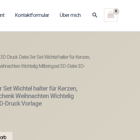
Suchen
nt
Kontaktformular
Über mich
3D Druck Datei 3er Set Wichtel halter für Kerzen,
hnachten Wichtelig Mitbringsel 3D-Datei 3D-
 Set Wichtel halter für Kerzen,
chenk Weihnachten Wichtelig
3D-Druck Vorlage
orb