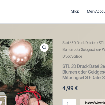
Shop
Mein Accou
Start
/
3D Druck Dateien
/ STL 
Blumen oder Geldgeschenk Wei
Druck Vorlage
STL 3D Druck Datei 3er
Blumen oder Geldges
Mitbringsel 3D-Datei 
4,99
€
STL
In den Warenk