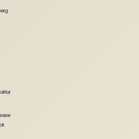
werg
nvase
uck