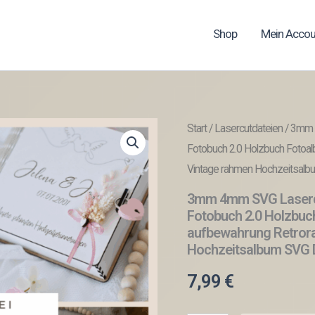
Shop
Mein Accou
Start
/
Lasercutdateien
/ 3mm 
Fotobuch 2.0 Holzbuch Fotoa
Vintage rahmen Hochzeitsalb
3mm 4mm SVG Laserda
Fotobuch 2.0 Holzbuc
aufbewahrung Retror
Hochzeitsalbum SVG 
7,99
€