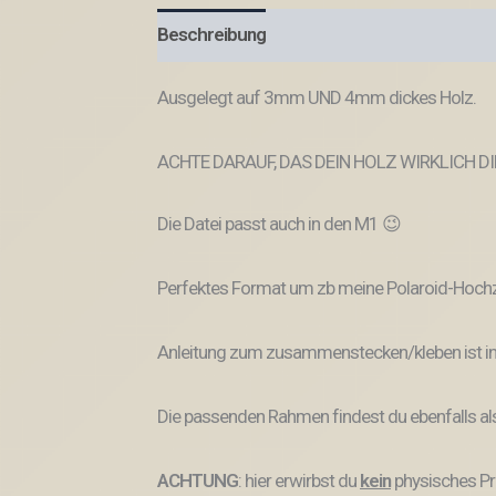
Beschreibung
Produktsicherheit
Ausgelegt auf 3mm UND 4mm dickes Holz.
ACHTE DARAUF, DAS DEIN HOLZ WIRKLICH D
Die Datei passt auch in den M1 😉
Perfektes Format um zb meine Polaroid-Hoch
Anleitung zum zusammenstecken/kleben ist in
Die passenden Rahmen findest du ebenfalls a
ACHTUNG
: hier erwirbst du
kein
physisches Pr