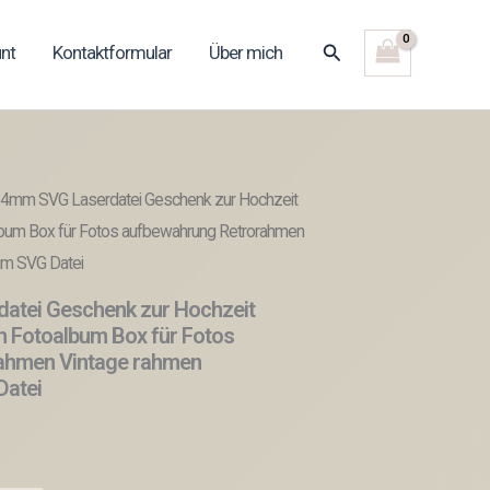
Suchen
nt
Kontaktformular
Über mich
4mm SVG Laserdatei Geschenk zur Hochzeit
lbum Box für Fotos aufbewahrung Retrorahmen
um SVG Datei
tei Geschenk zur Hochzeit
h Fotoalbum Box für Fotos
ahmen Vintage rahmen
Datei