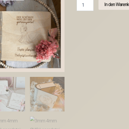
3mm
In den Warenk
4mm
SVG
Laserdatei
Geschenk
zur
Hochzeit
Fotobuch
2.0
Holzbuch
Fotoalbum
Box
für
Fotos
aufbewahrung
Retrorahmen
Vintage
rahmen
Hochzeitsalbum
SVG
Datei
Menge