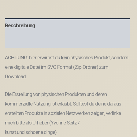
für
Gutscheinkarten
Gutscheine
Geld
Beschreibung
Ostern
Ec
Kartengröße
Produktsicherheit
Geldgeschenk
Wunschgutschein
ACHTUNG
: hier erwirbst du
kein
physisches Produkt, sondern
SVG
Datei
eine digitale Datei im SVG Format (Zip-Ordner) zum
Menge
Download.
Die Erstellung von physischen Produkten und deren
kommerzielle Nutzung ist erlaubt. Solltest du deine daraus
erstellten Produkte in sozialen Netzwerken zeigen, verlinke
mich bitte als Urheber (Yvonne Seitz /
kunst.und.schoene.dinge)