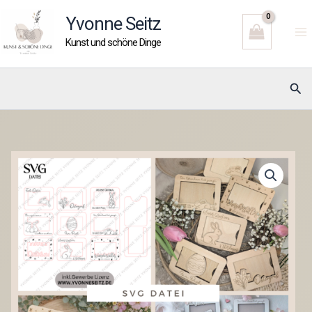
Zum
Yvonne Seitz
Inhalt
Kunst und schöne Dinge
springen
Suc