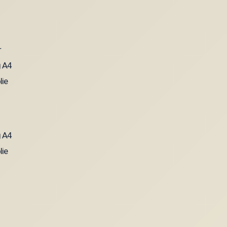
g A4
lie