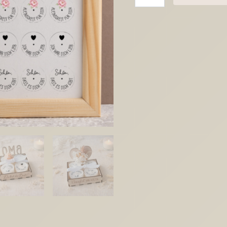
Kerzen
Tattoo
Vorlage
für
Teelichter
Neutrale
Anlässe
Danke
Kleinigkeit
A4
Kerzentattoos
Wasserschiebefolie
Kerzensticker
DIGITALE
DATEI
Menge