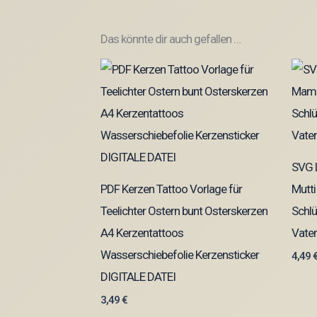
Das könnte dir auch gefallen …
SVG 
PDF Kerzen Tattoo Vorlage für
Mutt
Teelichter Ostern bunt Osterskerzen
Schlü
A4 Kerzentattoos
Vater
Wasserschiebefolie Kerzensticker
4,49
DIGITALE DATEI
3,49
€