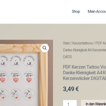
Shop
Mein Accou
Start
/
Kerzentattoos
/ PDF Ker
Danke Kleinigkeit A4 Kerzent
DATEI
PDF Kerzen Tattoo Vor
Danke Kleinigkeit A4 
Kerzensticker DIGITA
3,49
€
PDF
In den Warenk