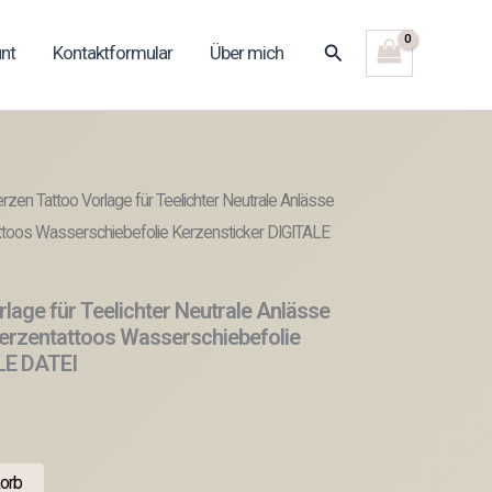
Suchen
nt
Kontaktformular
Über mich
zen Tattoo Vorlage für Teelichter Neutrale Anlässe
attoos Wasserschiebefolie Kerzensticker DIGITALE
lage für Teelichter Neutrale Anlässe
Kerzentattoos Wasserschiebefolie
LE DATEI
orb