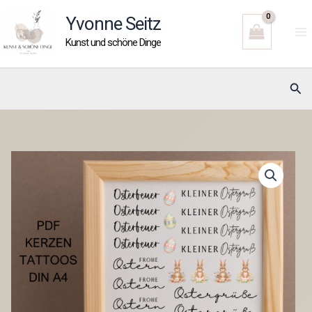
Zum
Yvonne Seitz
Inhalt
Kunst und schöne Dinge
springen
Suc