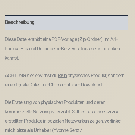
Osterfeuer
bunt
Osterskerzen
Beschreibung
A4
Kerzentattoos
zum
Diese Datei enthält eine PDF-Vorlage (Zip-Ordner) im A4-
ausdrucken
Kerzensticker
Format – damit Du dir deine Kerzentattoos selbst drucken
DIGITALE
kannst.
DATEI
Ostergrüße
Hase
ACHTUNG hier erwirbst du
kein
physisches Produkt, sondern
Menge
eine digitale Datei im PDF Format zum Download.
Die Erstellung von physischen Produkten und deren
kommerzielle Nutzung ist erlaubt. Solltest du deine daraus
erstellten Produkte in sozialen Netzwerken zeigen,
verlinke
mich bitte als Urheber
(Yvonne Seitz /