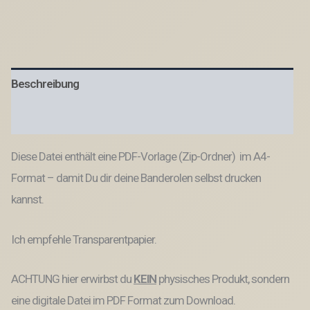
PDF
Banderolen
5
Designs
-
Danke
Beschreibung
-
Printable
PDF-
Produktsicherheit
Datei
zum
Diese Datei enthält eine PDF-Vorlage (Zip-Ordner) im A4-
selber
drucken
Format – damit Du dir deine Banderolen selbst drucken
Menge
kannst.
Ich empfehle Transparentpapier.
ACHTUNG hier erwirbst du
KEIN
physisches Produkt, sondern
eine digitale Datei im PDF Format zum Download.