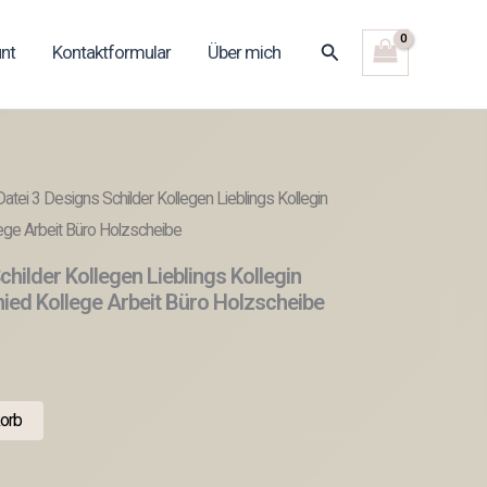
Suchen
nt
Kontaktformular
Über mich
atei 3 Designs Schilder Kollegen Lieblings Kollegin
ege Arbeit Büro Holzscheibe
hilder Kollegen Lieblings Kollegin
ied Kollege Arbeit Büro Holzscheibe
orb