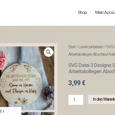
Shop
Mein Accou
Start
/
Lasercutdateien
/ SVG D
Arbeitskollegen Abschied Koll
SVG Datei 3 Designs Sc
Arbeitskollegen Absch
3,99
€
SVG
In den Warenk
Datei
3
Designs