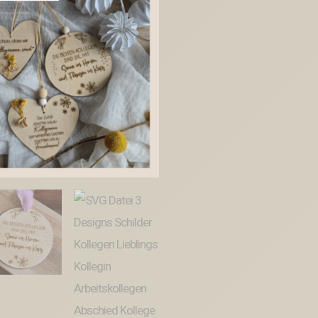
Schilder
Kollegen
Lieblings
Kollegin
Arbeitskollegen
Abschied
Kollege
Arbeit
Büro
Holzscheibe
Menge